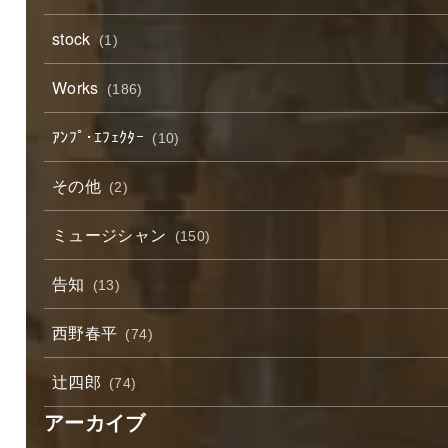
stock
(1)
Works
(186)
ｱﾝﾌﾟ･ｴﾌｪｸﾀｰ
(10)
その他
(2)
ミュージシャン
(150)
告知
(13)
西野春平
(74)
辻四郎
(74)
アーカイブ