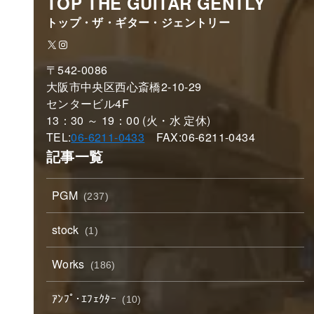
TOP THE GUITAR GENTLY
トップ・ザ・ギター・ジェントリー
X
Instagram
〒542-0086
大阪市中央区西心斎橋2-10-29
センタービル4F
13：30 ～ 19：00 (火・水 定休)
TEL:
06-6211-0433
FAX:06-6211-0434
記事一覧
PGM
(237)
stock
(1)
Works
(186)
ｱﾝﾌﾟ･ｴﾌｪｸﾀｰ
(10)