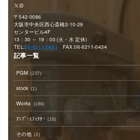
X
Instagram
〒542-0086
大阪市中央区西心斎橋2-10-29
センタービル4F
13：30 ～ 19：00 (火・水 定休)
TEL:
06-6211-0433
FAX:06-6211-0434
記事一覧
PGM
(237)
stock
(1)
Works
(186)
ｱﾝﾌﾟ･ｴﾌｪｸﾀｰ
(10)
その他
(2)