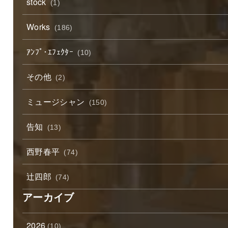
stock
(1)
Works
(186)
ｱﾝﾌﾟ･ｴﾌｪｸﾀｰ
(10)
その他
(2)
ミュージシャン
(150)
告知
(13)
西野春平
(74)
辻四郎
(74)
アーカイブ
2026
(10)