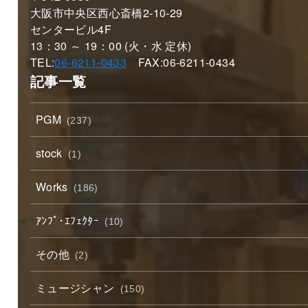
大阪市中央区西心斎橋2-10-29
センタービル4F
13：30 ～ 19：00 (火・水 定休)
TEL:
06-6211-0433
FAX:06-6211-0434
記事一覧
PGM
(237)
stock
(1)
Works
(186)
ｱﾝﾌﾟ･ｴﾌｪｸﾀｰ
(10)
その他
(2)
ミュージシャン
(150)