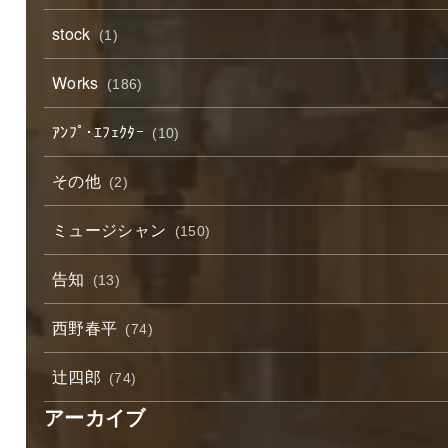
stock
(1)
Works
(186)
ｱﾝﾌﾟ･ｴﾌｪｸﾀｰ
(10)
その他
(2)
ミュージシャン
(150)
告知
(13)
西野春平
(74)
辻四郎
(74)
アーカイブ