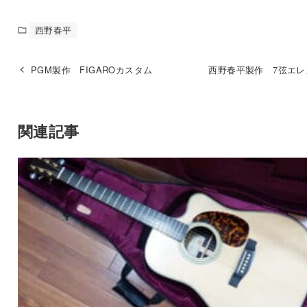
西野春平
PGM製作 FIGAROカスタム
西野春平製作 7弦エレ
関連記事