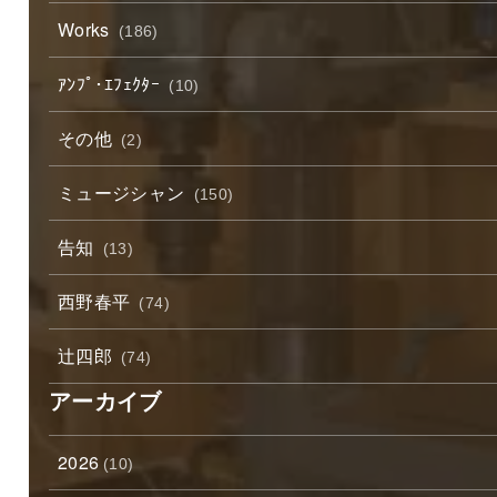
Works
(186)
ｱﾝﾌﾟ･ｴﾌｪｸﾀｰ
(10)
その他
(2)
ミュージシャン
(150)
告知
(13)
西野春平
(74)
辻四郎
(74)
アーカイブ
2026
(10)