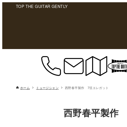
TOP THE GUITAR GENTLY
ホーム
ミュージシャン
西野春平製作 7弦エレガット
西野春平製作 