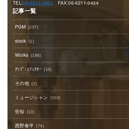
TEL:
06-6211-0433
FAX:06-6211-0434
記事一覧
PGM
(237)
stock
(1)
Works
(186)
ｱﾝﾌﾟ･ｴﾌｪｸﾀｰ
(10)
その他
(2)
ミュージシャン
(150)
告知
(13)
西野春平
(74)