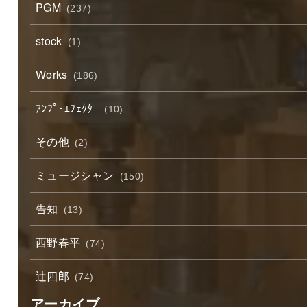
PGM
(237)
stock
(1)
Works
(186)
ｱﾝﾌﾟ･ｴﾌｪｸﾀｰ
(10)
その他
(2)
ミュージシャン
(150)
告知
(13)
西野春平
(74)
辻四郎
(74)
アーカイブ