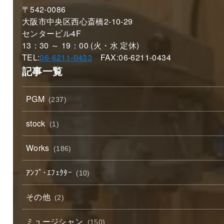
〒542-0086
大阪市中央区西心斎橋2-10-29
センタービル4F
13：30 ～ 19：00 (火・水 定休)
TEL:
06-6211-0433
FAX:06-6211-0434
記事一覧
PGM
(237)
stock
(1)
Works
(186)
ｱﾝﾌﾟ･ｴﾌｪｸﾀｰ
(10)
その他
(2)
ミュージシャン
(150)