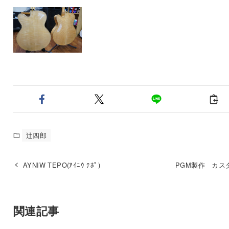
辻四郎
AYNIW TEPO(ｱｲﾆｳ ﾃﾎﾟ)
PGM製作 カス
関連記事