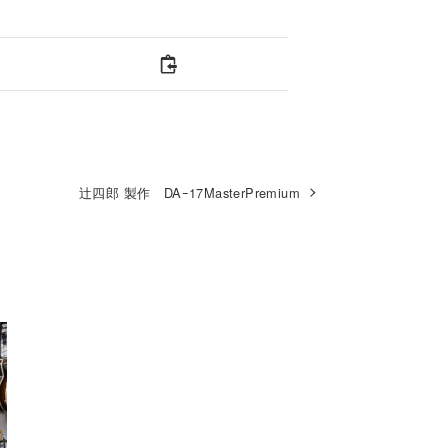
辻四郎 製作 DAｰ17MasterPremium