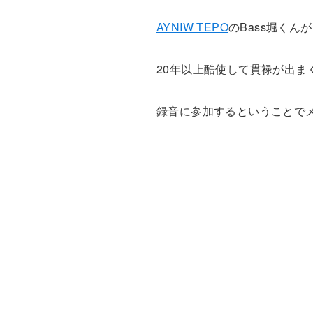
AYNIW TEPO
のBass堀くん
20年以上酷使して貫禄が出まく
録音に参加するということで