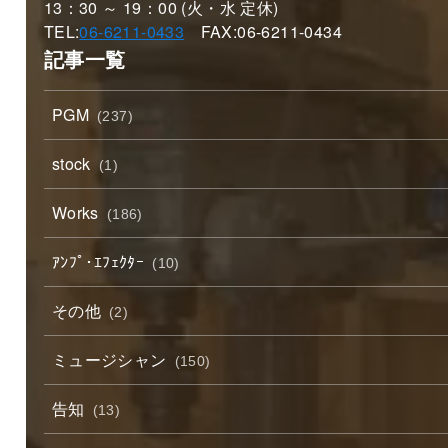
13：30 ～ 19：00 (火・水 定休)
TEL:
06-6211-0433
FAX:06-6211-0434
記事一覧
PGM
(237)
stock
(1)
Works
(186)
ｱﾝﾌﾟ･ｴﾌｪｸﾀｰ
(10)
その他
(2)
ミュージシャン
(150)
告知
(13)