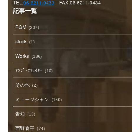
TEL:
06-6211-0433
FAX:06-6211-0434
記事一覧
PGM
(237)
stock
(1)
Works
(186)
ｱﾝﾌﾟ･ｴﾌｪｸﾀｰ
(10)
その他
(2)
ミュージシャン
(150)
告知
(13)
西野春平
(74)