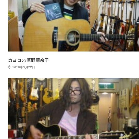
カヨコ>>草野華余子
2019年3月22日