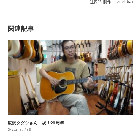
辻四郎 製作 13inchｶｽﾀ
関連記事
広沢タダシさん 祝！20周年
2021年7月9日