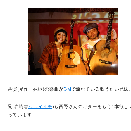
共演(兄作・妹歌)の楽曲が
CM
で流れている歌うたい兄妹
兄(岩崎慧
セカイイチ
)も西野さんのギターをもう1本欲し
っています。