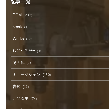
記事一覧
PGM
(237)
stock
(1)
Works
(186)
ｱﾝﾌﾟ･ｴﾌｪｸﾀｰ
(10)
その他
(2)
ミュージシャン
(150)
告知
(13)
西野春平
(74)