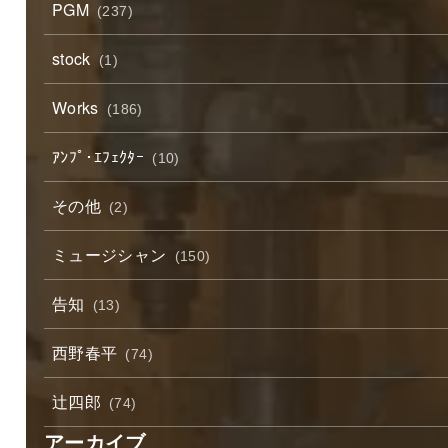
PGM
(237)
stock
(1)
Works
(186)
ｱﾝﾌﾟ･ｴﾌｪｸﾀｰ
(10)
その他
(2)
ミュージシャン
(150)
告知
(13)
西野春平
(74)
辻四郎
(74)
アーカイブ