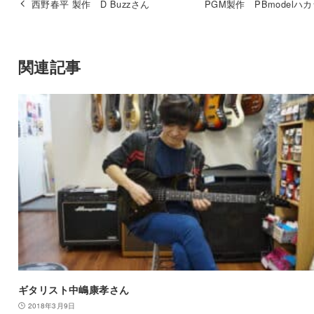
西野春平 製作 D Buzzさん
PGM製作 PBmodelハ
関連記事
ギタリスト中嶋康孝さん
2018年3月9日