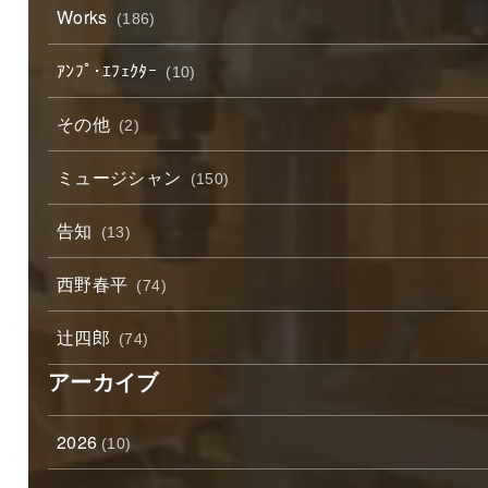
Works
(186)
ｱﾝﾌﾟ･ｴﾌｪｸﾀｰ
(10)
その他
(2)
ミュージシャン
(150)
告知
(13)
西野春平
(74)
辻四郎
(74)
アーカイブ
2026
(10)