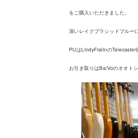
をご購入いただきました。
深いレイクプラシッドブルー
PUはLindyFralinのTel
お引き取りはBa/Voのオオ