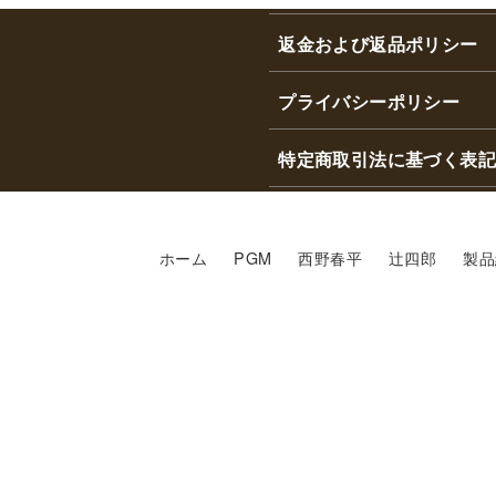
返金および返品ポリシー
プライバシーポリシー
特定商取引法に基づく表記
ホーム
PGM
西野春平
辻四郎
製品
>