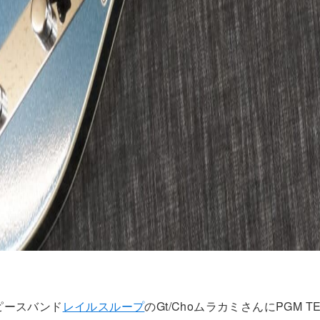
ピースバンド
レイルスループ
のGt/ChoムラカミさんにPGM T