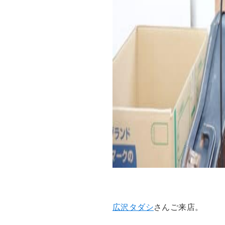
広沢タダシ
さんご来店。