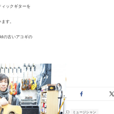
ティックギターを
います。
ldの古いアコギの
。
ミュージシャン