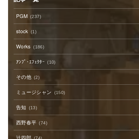
PGM
(237)
stock
(1)
Works
(186)
ｱﾝﾌﾟ･ｴﾌｪｸﾀｰ
(10)
その他
(2)
ミュージシャン
(150)
告知
(13)
西野春平
(74)
辻四郎
(74)