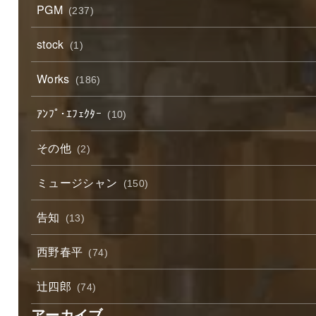
PGM
(237)
stock
(1)
Works
(186)
ｱﾝﾌﾟ･ｴﾌｪｸﾀｰ
(10)
その他
(2)
ミュージシャン
(150)
告知
(13)
西野春平
(74)
辻四郎
(74)
アーカイブ