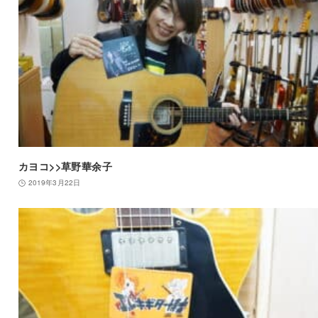
カヨコ>>草野華余子
2019年3月22日