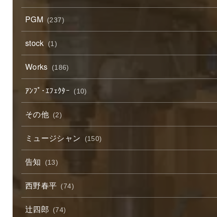
PGM
(237)
stock
(1)
Works
(186)
ｱﾝﾌﾟ･ｴﾌｪｸﾀｰ
(10)
その他
(2)
ミュージシャン
(150)
告知
(13)
西野春平
(74)
辻四郎
(74)