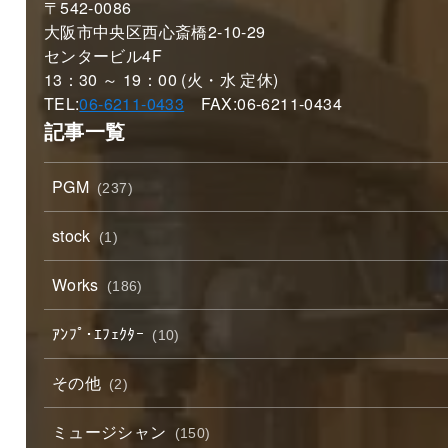
〒542-0086
大阪市中央区西心斎橋2-10-29
センタービル4F
13：30 ～ 19：00 (火・水 定休)
TEL:
06-6211-0433
FAX:06-6211-0434
記事一覧
PGM
(237)
stock
(1)
Works
(186)
ｱﾝﾌﾟ･ｴﾌｪｸﾀｰ
(10)
その他
(2)
ミュージシャン
(150)