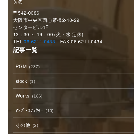
X
Instagram
〒542-0086
大阪市中央区西心斎橋2-10-29
センタービル4F
13：30 ～ 19：00 (火・水 定休)
TEL:
06-6211-0433
FAX:06-6211-0434
記事一覧
PGM
(237)
stock
(1)
Works
(186)
ｱﾝﾌﾟ･ｴﾌｪｸﾀｰ
(10)
その他
(2)