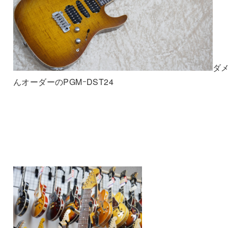
ダ
んオーダーのPGMｰDST24