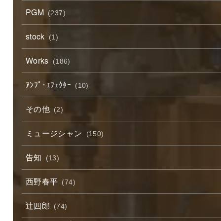
PGM
(237)
stock
(1)
Works
(186)
ｱﾝﾌﾟ･ｴﾌｪｸﾀｰ
(10)
その他
(2)
ミュージシャン
(150)
告知
(13)
西野春平
(74)
辻四郎
(74)