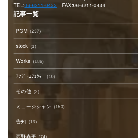
TEL:
06-6211-0433
FAX:06-6211-0434
記事一覧
PGM
(237)
stock
(1)
Works
(186)
ｱﾝﾌﾟ･ｴﾌｪｸﾀｰ
(10)
その他
(2)
ミュージシャン
(150)
告知
(13)
西野春平
(74)