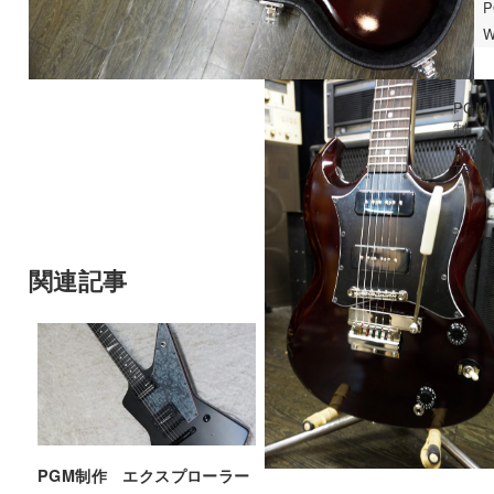
W
PGM
制
作
TE
関連記事
PGM制作 エクスプローラー