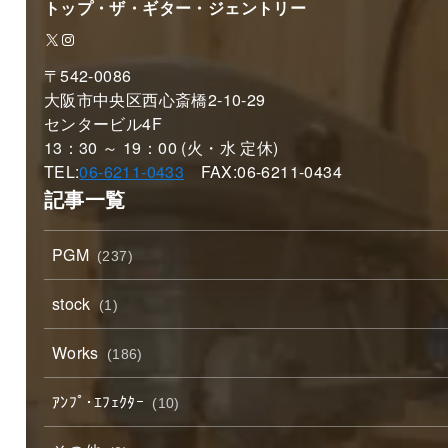
トップ・ザ・ギター・ジェントリー
X
Instagram
〒542-0086
大阪市中央区西心斎橋2-10-29
センタービル4F
13：30 ～ 19：00 (火・水 定休)
TEL:
06-6211-0433
FAX:06-6211-0434
記事一覧
PGM
(237)
stock
(1)
Works
(186)
ｱﾝﾌﾟ･ｴﾌｪｸﾀｰ
(10)