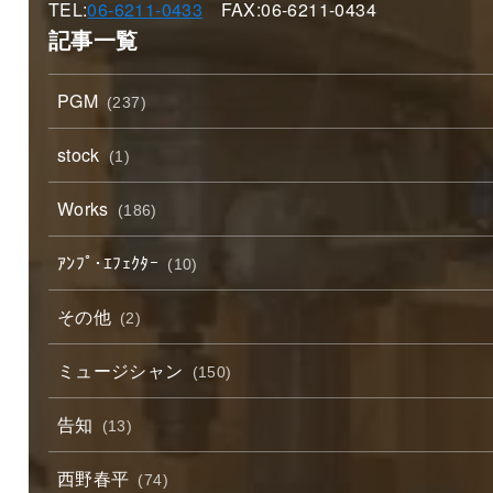
TEL:
06-6211-0433
FAX:06-6211-0434
記事一覧
PGM
(237)
stock
(1)
Works
(186)
ｱﾝﾌﾟ･ｴﾌｪｸﾀｰ
(10)
その他
(2)
ミュージシャン
(150)
告知
(13)
西野春平
(74)