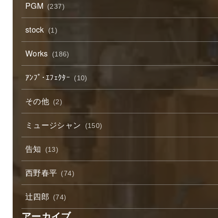
PGM
(237)
stock
(1)
Works
(186)
ｱﾝﾌﾟ･ｴﾌｪｸﾀｰ
(10)
その他
(2)
ミュージシャン
(150)
告知
(13)
西野春平
(74)
辻四郎
(74)
アーカイブ