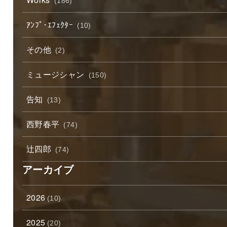
(186)
ｱﾝﾌﾟ･ｴﾌｪｸﾀｰ
(10)
その他
(2)
ミュージシャン
(150)
告知
(13)
西野春平
(74)
辻四郎
(74)
アーカイブ
2026
(10)
2025
(20)