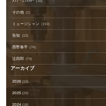
ｱﾝﾌﾟ･ｴﾌｪｸﾀｰ
(10)
その他
(2)
ミュージシャン
(150)
告知
(13)
西野春平
(74)
辻四郎
(74)
アーカイブ
2026
(10)
2025
(20)
2024
(18)