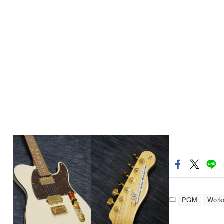
PGM
Work