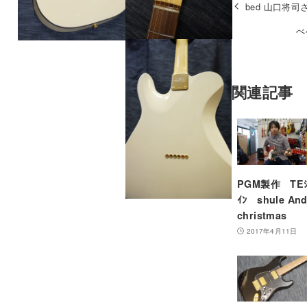
bed 山口将司
べ
関連記事
PGM製作 TEｼ
ｲﾝ shule An
christmas
2017年4月11日