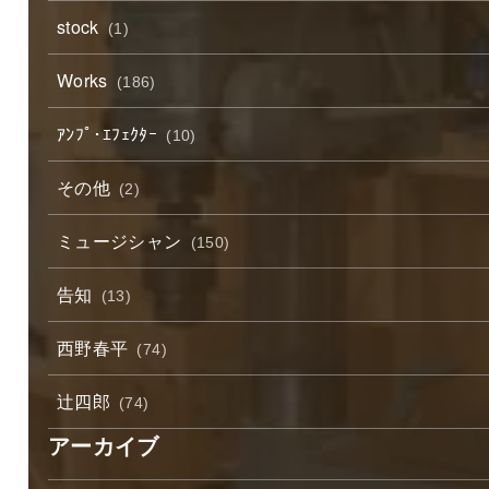
stock
(1)
Works
(186)
ｱﾝﾌﾟ･ｴﾌｪｸﾀｰ
(10)
その他
(2)
ミュージシャン
(150)
告知
(13)
西野春平
(74)
辻四郎
(74)
アーカイブ