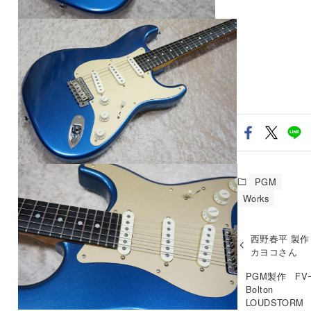
PGM
Works
西野春平 製作 
カヨコさん
PGM製作 FV
Bolton
LOUDSTORM