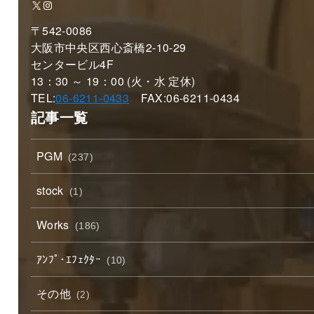
X
Instagram
〒542-0086
大阪市中央区西心斎橋2-10-29
センタービル4F
13：30 ～ 19：00 (火・水 定休)
TEL:
06-6211-0433
FAX:06-6211-0434
記事一覧
PGM
(237)
stock
(1)
Works
(186)
ｱﾝﾌﾟ･ｴﾌｪｸﾀｰ
(10)
その他
(2)