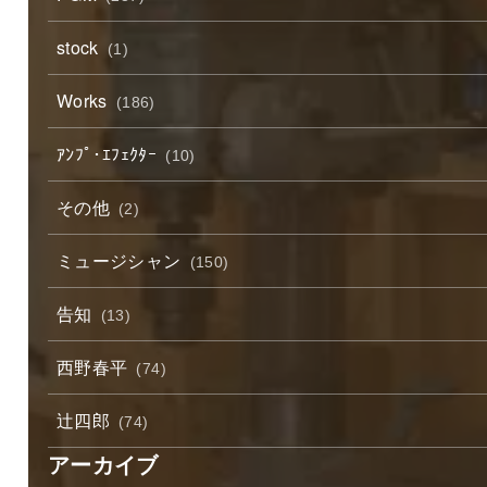
stock
(1)
Works
(186)
ｱﾝﾌﾟ･ｴﾌｪｸﾀｰ
(10)
その他
(2)
ミュージシャン
(150)
告知
(13)
西野春平
(74)
辻四郎
(74)
アーカイブ