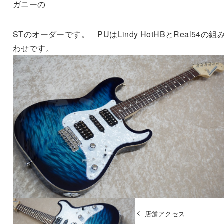
ガニーの
STのオーダーです。 PUはLindy HotHBとReal54の組
わせです。
店舗アクセス