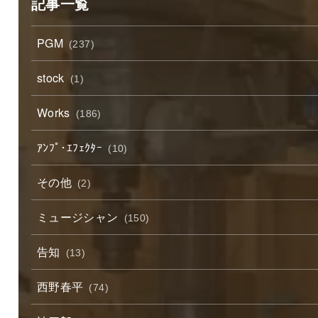
記事一覧
PGM
(237)
stock
(1)
Works
(186)
ｱﾝﾌﾟ･ｴﾌｪｸﾀｰ
(10)
その他
(2)
ミュージシャン
(150)
告知
(13)
西野春平
(74)