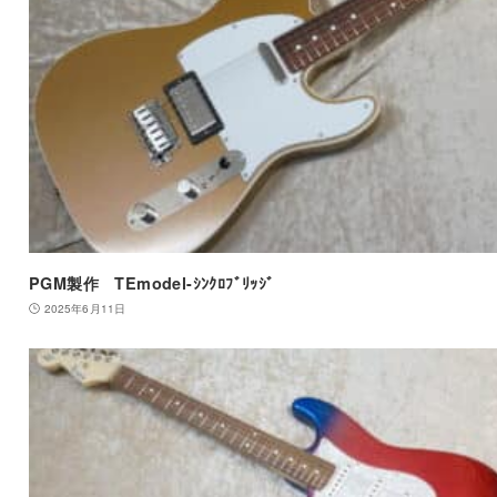
PGM製作 TEmodel-ｼﾝｸﾛﾌﾞﾘｯｼﾞ
2025年6月11日