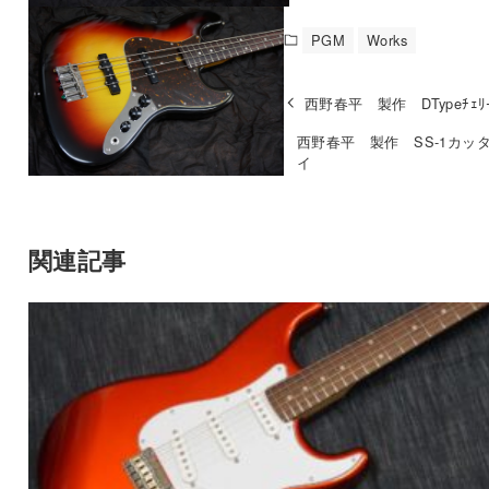
PGM
Works
西野春平 製作 DTypeﾁｪﾘｰ
西野春平 製作 SS-1カッ
イ
関連記事