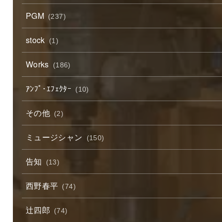
PGM
(237)
stock
(1)
Works
(186)
ｱﾝﾌﾟ･ｴﾌｪｸﾀｰ
(10)
その他
(2)
ミュージシャン
(150)
告知
(13)
西野春平
(74)
辻四郎
(74)